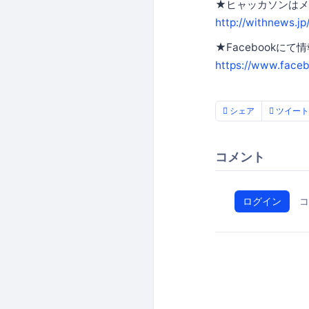
★ヒャッカソンはメ
http://withnews
★Facebookにて
https://www.fac
シェア
ツイート
コメント
ログイン
コ