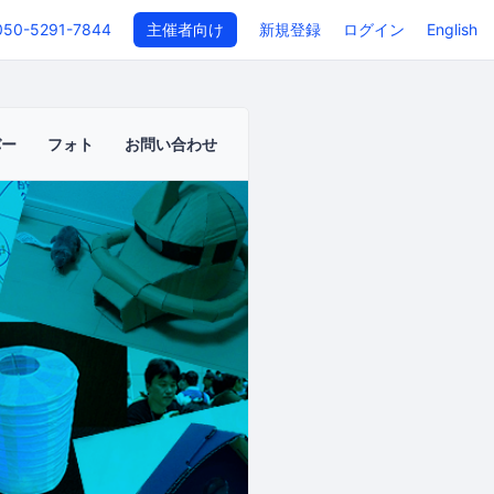
050-5291-7844
主催者向け
新規登録
ログイン
English
バー
フォト
お問い合わせ
-thon～