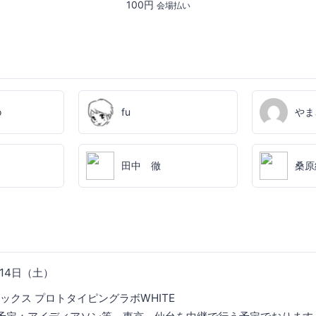
100円
会場払い
o
fu
やま
田中 徹
桑原
月14日（土）
ックス プロトタイピングラボWHITE