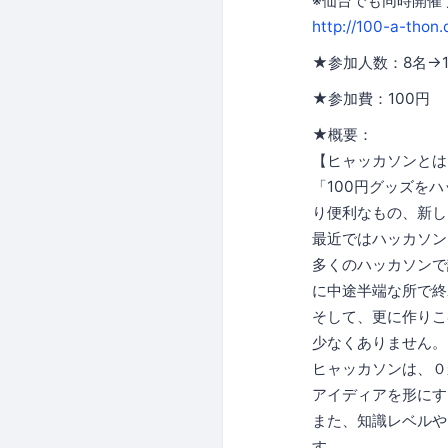
※仙台でも同時開催
http://100-a-thon
★参加人数：8名→
★参加費：100円
★概要：
【ヒャッカソンとは
「100円グッズを
り便利なもの、新し
最近ではハッカソン
多くのハッカソンで
に中途半端な所で終
そして、更に作りこ
少なくありません。
ヒャッカソンは、０
アイディアを形にす
また、知識レベルや
す。