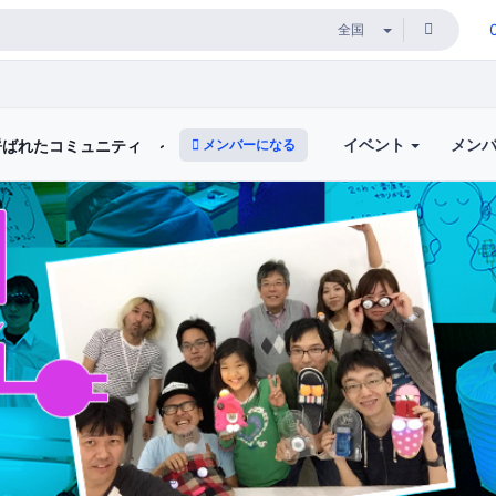
イベント
メン
メンバーになる
ミュニティ ～The Comunity Formerly Known As Hyack-a