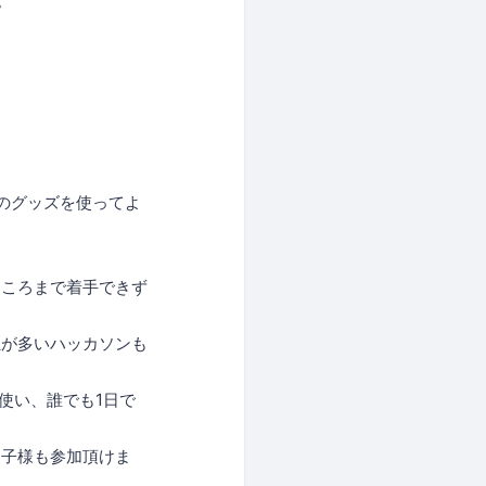
。
プのグッズを使ってよ
ところまで着手できず
担が多いハッカソンも
使い、誰でも1日で
お子様も参加頂けま