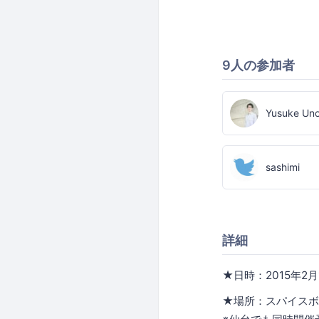
9人の参加者
Yusuke Un
sashimi
詳細
★日時：2015年2
★場所：スパイスボ