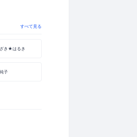
すべて見る
ざき★はるき
純子